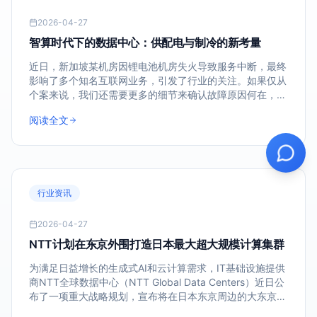
2026-04-27
智算时代下的数据中心：供配电与制冷的新考量
近日，新加坡某机房因锂电池机房失火导致服务中断，最终
影响了多个知名互联网业务，引发了行业的关注。如果仅从
个案来说，我们还需要更多的细节来确认故障原因何在，以
及运维、灾备是否有漏洞。但从智算中心发展的大环境看，
阅读全文
此次事件却提醒我们要更加深度思考新技术与产业发展之间
的关系。
行业资讯
2026-04-27
NTT计划在东京外围打造日本最大超大规模计算集群
为满足日益增长的生成式AI和云计算需求，IT基础设施提供
商NTT全球数据中心（NTT Global Data Centers）近日公
布了一项重大战略规划，宣布将在日本东京周边的大东京地
区新建一个大型数据中心园区。