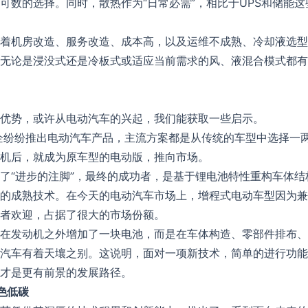
可数的选择。同时，散热作为“日常必需”，相比于UPS和储能这
QQ号
Telegram
着机房改造、服务改造、成本高，以及运维不成熟、冷却液选型
无论是浸没式还是冷板式或适应当前需求的风、液混合模式都有
留言内容
*
优势，或许从电动汽车的兴起，我们能获取一些启示。
车企纷纷推出电动汽车产品，主流方案都是从传统的车型中选择一
机后，就成为原车型的电动版，推向市场。
提交留言
了“进步的注脚”，最终的成功者，是基于锂电池特性重构车体
的成熟技术。在今天的电动汽车市场上，增程式电动车型因为兼
者欢迎，占据了很大的市场份额。
在发动机之外增加了一块电池，而是在车体构造、零部件排布、
汽车有着天壤之别。这说明，面对一项新技术，简单的进行功能
才是更有前景的发展路径。
色低碳