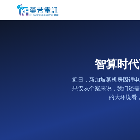
智算时代
近日，新加坡某机房因锂电
果仅从个案来说，我们还需
的大环境看