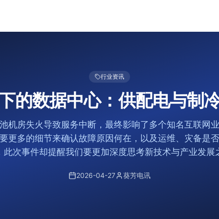
行业资讯
下的数据中心：供配电与制
池机房失火导致服务中断，最终影响了多个知名互联网
要更多的细节来确认故障原因何在，以及运维、灾备是
，此次事件却提醒我们要更加深度思考新技术与产业发展
2026-04-27
葵芳电讯