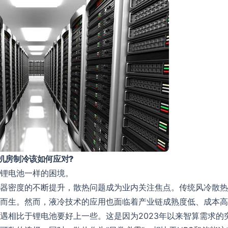
在线留言
提供帮助
联系名称
*
机房制冷该如何应对?
锂电池一样的困境。
单位名称
器密度的不断提升，散热问题成为业内关注焦点。传统风冷散热
而生。然而，液冷技术的应用也面临着产业链成熟度低、成本高
遇相比于锂电池要好上一些。这是因为2023年以来智算需求的
电话号码
Email