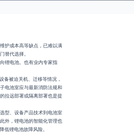
维护成本高等缺点，已难以满
门替代选择。
向锂电池。也有业内专家指
T设备被迫关机、迁移等情况，
子电池室应与最新消防法规和
的拉远部署或隔离部署也是提
选型、设备产品技术到电池室
此外，锂电池的智能化管理也
大降低锂电池故障风险。