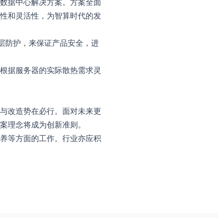
数据中心解决方案。方案全面
性和灵活性，为智算时代的发
0层防护，来保证产品安全，进
根据服务器的实际散热需求灵
与改造势在必行。面对未来更
案理念将成为创新准则。
养等方面的工作。行业亦应积