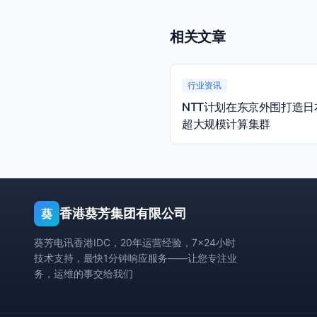
相关文章
行业资讯
NTT计划在东京外围打造日
超大规模计算集群
香港葵芳集团有限公司
葵
葵芳电讯香港IDC，20年运营经验，7×24小时
技术支持，最快1分钟响应服务——让您专注业
务，运维的事交给我们