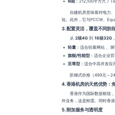
III期
：212,100平方尺 / Tie
自建机房意味着对电力、
短。此外，它与PCCW、Eq
3. 配置灵活，覆盖不同阶
从
2核4G
到
16核32G
轻量
：适合轻量网站 、
旗舰/性能型
：适合企业官
联系我们
至尊型
：适合中高并发应
我们随时为您
阶梯式价格（499元～
4. 香港机房的天然优势：
香港作为国际数据枢纽，
外业务，这是刚需。同时香港
5. 附加服务与透明度