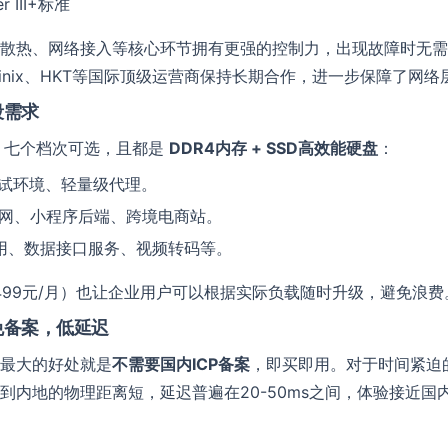
r III+标准
散热、网络接入等核心环节拥有更强的控制力，出现故障时无需
uinix、HKT等国际顶级运营商保持长期合作，进一步保障了网
段需求
，七个档次可选，且都是
DDR4内存 + SSD高效能硬盘
：
测试环境、轻量级代理。
网、小程序后端、跨境电商站。
在线留言
用、数据接口服务、视频转码等。
提供帮助
联系名称
*
2499元/月）也让企业用户可以根据实际负载随时升级，避免浪费
免备案，低延迟
单位名称
最大的好处就是
不需要国内ICP备案
，即买即用。对于时间紧迫
到内地的物理距离短，延迟普遍在20-50ms之间，体验接近国
电话号码
Email