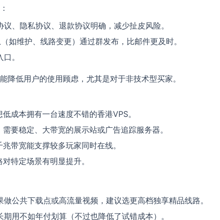
：
QQ号
Telegram
协议、隐私协议、退款协议明确，减少扯皮风险。
息（如维护、线路变更）通过群发布，比邮件更及时。
留言内容
*
入口。
能降低用户的使用顾虑，尤其是对于非技术型买家。
想低成本拥有一台速度不错的香港VPS。
提交留言
：需要稳定、大带宽的展示站或广告追踪服务器。
千兆带宽能支撑较多玩家同时在线。
路对特定场景有明显提升。
果做公共下载点或高流量视频，建议选更高档独享精品线路。
长期用不如年付划算（不过也降低了试错成本）。