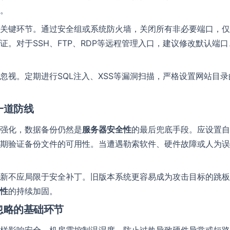
。
在线留言
关键环节。通过安全组或系统防火墙，关闭所有非必要端口，仅
提供帮助
联系名称
*
证。对于SSH、FTP、RDP等远程管理入口，建议修改默认端
忽视。定期进行SQL注入、XSS等漏洞扫描，严格设置网站目
单位名称
一道防线
电话号码
Email
强化，数据备份仍然是
服务器安全性
的最后兜底手段。应设置自
期验证备份文件的可用性。当遭遇勒索软件、硬件故障或人为误
QQ号
Telegram
新不应局限于安全补丁。旧版本系统更容易成为攻击目标的跳板
留言内容
*
性
的持续加固。
忽略的基础环节