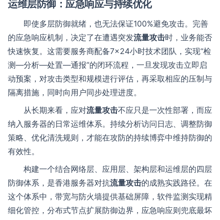
运维层防御：应急响应与持续优化
即使多层防御就绪，也无法保证100%避免攻击。完善
的应急响应机制，决定了在遭遇突发
流量攻击
时，业务能否
快速恢复。这需要服务商配备7×24小时技术团队，实现“检
测—分析—处置—通报”的闭环流程，一旦发现攻击立即启
动预案，对攻击类型和规模进行评估，再采取相应的压制与
隔离措施，同时向用户同步处理进度。
从长期来看，应对
流量攻击
不应只是一次性部署，而应
纳入服务器的日常运维体系。持续分析访问日志、调整防御
策略、优化清洗规则，才能在攻防的持续博弈中维持防御的
有效性。
构建一个结合网络层、应用层、架构层和运维层的四层
防御体系，是香港服务器对抗
流量攻击
的成熟实践路径。在
这个体系中，带宽与防火墙提供基础屏障，软件监测实现精
细化管控，分布式节点扩展防御边界，应急响应则兜底最坏