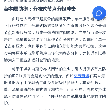
体系中最基础但也最容易被忽视的一环。
架构层防御：分布式节点分担冲击
面对超大规模或超复杂的
流量攻击
，单一服务器的防御
上限始终存在。分布式防御策略通过在香港以外的多个全球
节点部署服务器，形成一张协同防御网络。当主节点遭受攻
击时，流量被智能调度到其他节点分摊处理，既减轻了单一
节点的压力，也利用各节点的独立防护能力共同抵御。这种
架构将原本单点承受的冲击转化为多点分担，尤其适合以香
港为入口但业务辐射全球的场景。
对于不具备自建分布式网络的企业，引入提供多节点防
护的IDC服务商会是更经济的选择。例如
葵芳电讯
在其香港
服务器方案中便融合了此类多层级防护能力，将硬件防火
墙、流量清洗与分布式调度相结合，让企业在无需独立搭建
庞大防御体系的情况下，也能获得面向
流量攻击
的结构化防
护。