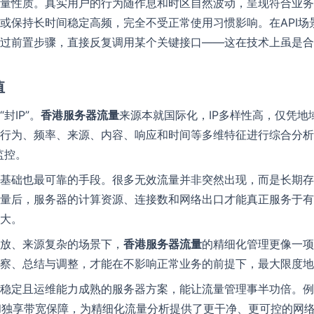
量性质。真实用户的行为随作息和时区自然波动，呈现符合业务
或保持长时间稳定高频，完全不受正常使用习惯影响。在API场
过前置步骤，直接反复调用某个关键接口——这在技术上虽是合法
值
提交留言
封IP”。
香港服务器流量
来源本就国际化，IP多样性高，仅凭地
行为、频率、来源、内容、响应和时间等多维特征进行综合分析
监控。
基础也最可靠的手段。很多无效流量并非突然出现，而是长期存
量后，服务器的计算资源、连接数和网络出口才能真正服务于有
大。
放、来源复杂的场景下，
香港服务器流量
的精细化管理更像一项
察、总结与调整，才能在不影响正常业务的前提下，最大限度地
稳定且运维能力成熟的服务器方案，能让流量管理事半功倍。例
线路和独享带宽保障，为精细化流量分析提供了更干净、更可控的网