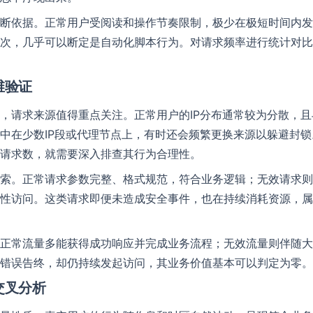
断依据。正常用户受阅读和操作节奏限制，极少在极短时间内发
次，几乎可以断定是自动化脚本行为。对请求频率进行统计对比
在线留言
维验证
提供帮助
联系名称
*
，请求来源值得重点关注。正常用户的IP分布通常较为分散，
中在少数IP段或代理节点上，有时还会频繁更换来源以躲避封
请求数，就需要深入排查其行为合理性。
单位名称
索。正常请求参数完整、格式规范，符合业务逻辑；无效请求则
性访问。这类请求即便未造成安全事件，也在持续消耗资源，属
电话号码
Email
正常流量多能获得成功响应并完成业务流程；无效流量则伴随大量4
QQ号
Telegram
错误告终，却仍持续发起访问，其业务价值基本可以判定为零。
交叉分析
留言内容
*