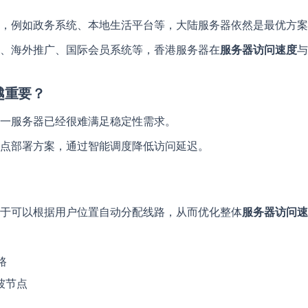
在线留言
，例如政务系统、本地生活平台等，大陆服务器依然是最优方案
提供帮助
联系名称
*
、海外推广、国际会员系统等，香港服务器在
服务器访问速度
与
越重要？
单位名称
一服务器已经很难满足稳定性需求。
点部署方案，通过智能调度降低访问延迟。
电话号码
Email
QQ号
Telegram
于可以根据用户位置自动分配线路，从而优化整体
服务器访问速
留言内容
*
路
坡节点